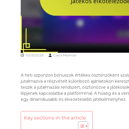
11/03/2026
Clara Monroe
A heti szponzori bónuszok értékes ösztönzőként szol
jutalmazva a részvételt különböző ajánlatokon keresztü
teszik a jutalmazási rendszert, ösztönözve a játékosok
lépjenek kapcsolatba a platformmal. A hűség és a ve
egy dinamikusabb és élvezetesebb játékélményhez.
Key sections in the article: