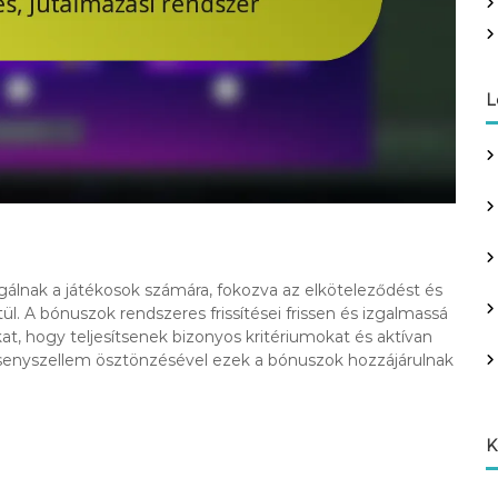
L
gálnak a játékosok számára, fokozva az elköteleződést és
l. A bónuszok rendszeres frissítései frissen és izgalmassá
at, hogy teljesítsenek bizonyos kritériumokat és aktívan
rsenyszellem ösztönzésével ezek a bónuszok hozzájárulnak
K