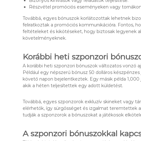
Bizonyos kihívások vagy feladatok teljesítése.
Részvétel promóciós eseményeken vagy tornákon
Továbbá, egyes bónuszok korlátozottak lehetnek bizon
feliratkoztak a promóciós kommunikációra. Fontos, 
feltételeket és kikötéseket, hogy biztosak legyenek 
követelményeknek.
Korábbi heti szponzori bónusz
A korábbi heti szponzori bónuszok változatos vonzó a
Például egy népszerű bónusz 50 dolláros készpénzes j
követő napon bejelentkeztek. Egy másik példa 1,000 já
akik a héten teljesítettek egy adott küldetést.
Továbbá, egyes szponzorok exkluzív skineket vagy tárg
elérhetők, így sürgősséget és izgalmat teremtettek a 
tudják a szponzorok a bónuszokat a játékosok elköte
A szponzori bónuszokkal kapcs