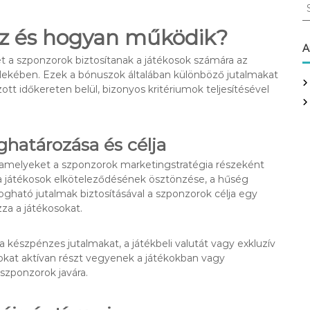
S
e
sz és hogyan működik?
a
r
A
 a szponzorok biztosítanak a játékosok számára az
c
rdekében. Ezek a bónuszok általában különböző jutalmakat
h
t időkereten belül, bizonyos kritériumok teljesítésével
f
o
r
:
határozása és célja
 amelyeket a szponzorok marketingstratégia részeként
 a játékosok elköteleződésének ösztönzése, a hűség
fogható jutalmak biztosításával a szponzorok célja egy
za a játékosokat.
 készpénzes jutalmakat, a játékbeli valutát vagy exkluzív
okat aktívan részt vegyenek a játékokban vagy
szponzorok javára.