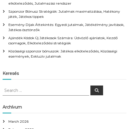
elköteleződés, Jutalmazási rendszer
Szponzor Bónusz Stratégiák: Jutalmak maximalizálása, Hatékony
játék, Játékos tippek
Esemény Díjak Áttekintés: Egyedi jutalmak, Játékélmény javítások,
Játékos ösztönzők
Ajándék Kódok Új Játékosok Számára: Üdvözlő ajánlatok, Kezdő
csomagok, Elköteleződési stratégiák
Közösségi szponzor bónuszok: Játékos elköteleződés, Közösségi
események, Exkluzív jutalmak
Keresés
S
S
e
e
a
a
r
c
r
Archívum
h
c
h
March 2026
f