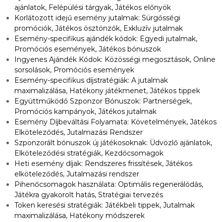
ajánlatok, Felépülési tárgyak, Játékos előnyök
Korlátozott idejű esemény jutalmak: Sürgősségi
promóciók, Játékos ösztönzők, Exkluzív jutalmak
Esemény-specifikus ajándék kódok: Egyedi jutalmak,
Promóciós események, Játékos bónuszok
Ingyenes Ajándék Kódok: Közösségi megosztások, Online
sorsolások, Promóciós események
Esemény-specifikus díjstratégiák: A jutalmak
maximalizálása, Hatékony játékmenet, Játékos tippek
Együttműködő Szponzor Bónuszok: Partnerségek,
Promóciós kampányok, Játékos jutalmak
Esemény Díjbeváltási Folyamata: Követelmények, Játékos
Elköteleződés, Jutalmazási Rendszer
Szponzorált bónuszok új játékosoknak: Üdvözlő ajánlatok,
Elköteleződési stratégiák, Kezdőcsomagok
Heti esemény díjak: Rendszeres frissítések, Játékos
elköteleződés, Jutalmazási rendszer
Pihenőcsomagok használata: Optimális regenerálódás,
Játékra gyakorolt hatás, Stratégiai tervezés
Token keresési stratégiák: Játékbeli tippek, Jutalmak
maximalizálása, Hatékony módszerek