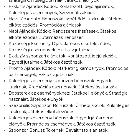
stratégiák, Hűségjutalmak, Játékosi előnyök
Exkluzív Ajándék Kódok: Korlátozott idejű ajánlatok,
Különleges események, Szezonális akciók
Havi Támogató Bónuszok: Ismétlődő jutalmak, Játékos
elköteleződés, Promóciós ajánlatok
Napi Ajándék Kódok: Rendszeres frissítések, Játékos
elköteleződés, Jutalmazási rendszer
Közösségi Esemény Díjak: Játékos elköteleződés,
Közösségi események, Exkluzív jutalmak
Exkluzív szponzori ajánlatok: Korlátozott idejű akciók,
Egyedi jutalmak, Játékos ösztönzők
Promo Ajándék Kódok: Marketing kampányok, Promóciós
partnerségek, Exkluzív jutalmak
Különleges esemény szponzori bónuszok: Egyedi
jutalmak, Promóciós események, Játékos ösztönzők
Boosterek az eseményekhez: Játékbeli előnyök, Stratégiai
használat, Játékos előnyök
Szezonális Szponzori Bónuszok: Ünnepi akciók, Különleges
jutalmak, Játékos elköteleződés
Különleges esemény bónuszok: Egyedi játékmenet
előnyök, Promóciós események, Játékos ösztönzők
Szponzor Bónusz Tokenek: Beváltható ajánlatok,