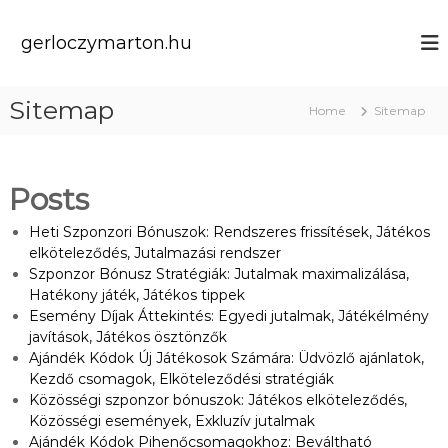
S
k
gerloczymarton.hu
i
p
t
Sitemap
Home
Sitemap
o
c
o
n
Posts
t
e
Heti Szponzori Bónuszok: Rendszeres frissítések, Játékos
n
elköteleződés, Jutalmazási rendszer
t
Szponzor Bónusz Stratégiák: Jutalmak maximalizálása,
Hatékony játék, Játékos tippek
Esemény Díjak Áttekintés: Egyedi jutalmak, Játékélmény
javítások, Játékos ösztönzők
Ajándék Kódok Új Játékosok Számára: Üdvözlő ajánlatok,
Kezdő csomagok, Elköteleződési stratégiák
Közösségi szponzor bónuszok: Játékos elköteleződés,
Közösségi események, Exkluzív jutalmak
Ajándék Kódok Pihenőcsomagokhoz: Beváltható