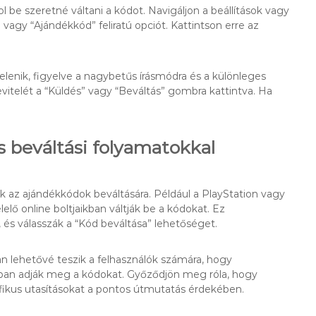
 be szeretné váltani a kódot. Navigáljon a beállítások vagy
” vagy “Ajándékkód” feliratú opciót. Kattintson erre az
lenik, figyelve a nagybetűs írásmódra és a különleges
itelét a “Küldés” vagy “Beváltás” gombra kattintva. Ha
s beváltási folyamatokkal
 az ajándékkódok beváltására. Például a PlayStation vagy
lő online boltjaikban váltják be a kódokat. Ez
 és válasszák a “Kód beváltása” lehetőséget.
an lehetővé teszik a felhasználók számára, hogy
tban adják meg a kódokat. Győződjön meg róla, hogy
ifikus utasításokat a pontos útmutatás érdekében.