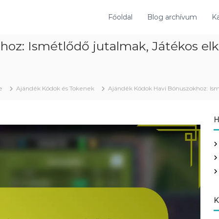
Főoldal
Blog archívum
Ka
oz: Ismétlődő jutalmak, Játékos el
e
Ajándék Kódok és Tokenek
Ajándék Kódok Havi Bónuszokhoz: Ismé
H
K