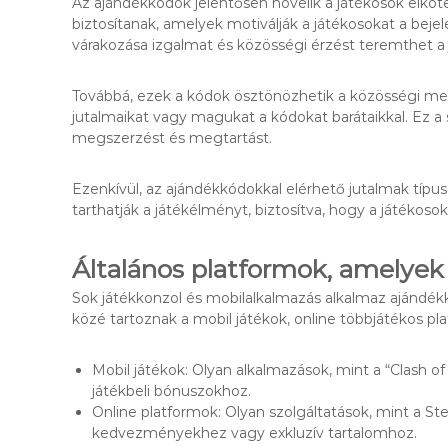
Az ajándékkódok jelentősen növelik a játékosok elköt
biztosítanak, amelyek motiválják a játékosokat a bej
várakozása izgalmat és közösségi érzést teremthet a 
Továbbá, ezek a kódok ösztönözhetik a közösségi meg
jutalmaikat vagy magukat a kódokat barátaikkal. Ez a
megszerzést és megtartást.
Ezenkívül, az ajándékkódokkal elérhető jutalmak típus
tarthatják a játékélményt, biztosítva, hogy a játékoso
Általános platformok, amelye
Sok játékkonzol és mobilalkalmazás alkalmaz ajándék
közé tartoznak a mobil játékok, online többjátékos pla
Mobil játékok: Olyan alkalmazások, mint a “Clash of
játékbeli bónuszokhoz.
Online platformok: Olyan szolgáltatások, mint a 
kedvezményekhez vagy exkluzív tartalomhoz.