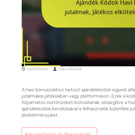
02/03/2026
Clara Monroe
A havi bónuszokhoz tartozó ajándékkódok egyedi alf
jutalmakra játékokban vagy platformokon. Ezek a kódo
folyamatos ösztönzőket biztosítanak, elősegítve a hű
ajándékkódok beváltásával a felhasználók különféle ju
játékélményüket.
Key sections in the article: