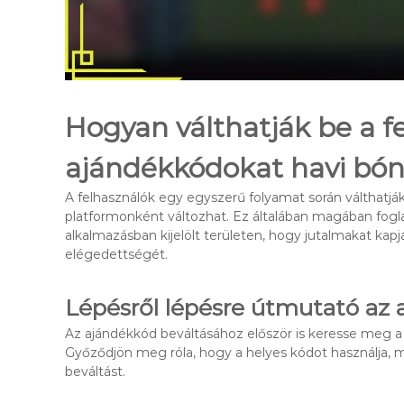
Hogyan válthatják be a f
ajándékkódokat havi bón
A felhasználók egy egyszerű folyamat során válthatj
platformonként változhat. Ez általában magában fogl
alkalmazásban kijelölt területen, hogy jutalmakat kap
elégedettségét.
Lépésről lépésre útmutató az
Az ajándékkód beváltásához először is keresse meg 
Győződjön meg róla, hogy a helyes kódot használja, m
beváltást.