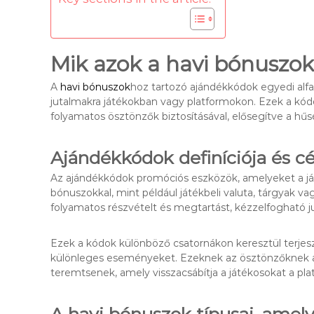
Mik azok a havi bónuszo
A
havi bónuszok
hoz tartozó ajándékkódok egyedi alf
jutalmakra játékokban vagy platformokon. Ezek a kódo
folyamatos ösztönzők biztosításával, elősegítve a hű
Ajándékkódok definíciója és cé
Az ajándékkódok promóciós eszközök, amelyeket a ját
bónuszokkal, mint például játékbeli valuta, tárgyak va
folyamatos részvételt és megtartást, kézzelfogható ju
Ezek a kódok különböző csatornákon keresztül terjesz
különleges eseményeket. Ezeknek az ösztönzőknek a 
teremtsenek, amely visszacsábítja a játékosokat a plat
A havi bónuszok típusai, ame