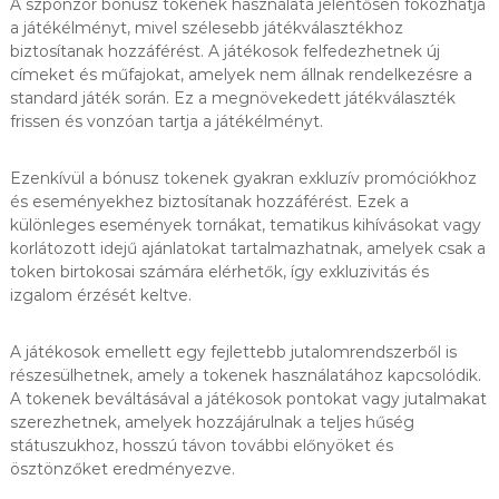
A szponzor bónusz tokenek használata jelentősen fokozhatja
a játékélményt, mivel szélesebb játékválasztékhoz
biztosítanak hozzáférést. A játékosok felfedezhetnek új
címeket és műfajokat, amelyek nem állnak rendelkezésre a
standard játék során. Ez a megnövekedett játékválaszték
frissen és vonzóan tartja a játékélményt.
Ezenkívül a bónusz tokenek gyakran exkluzív promóciókhoz
és eseményekhez biztosítanak hozzáférést. Ezek a
különleges események tornákat, tematikus kihívásokat vagy
korlátozott idejű ajánlatokat tartalmazhatnak, amelyek csak a
token birtokosai számára elérhetők, így exkluzivitás és
izgalom érzését keltve.
A játékosok emellett egy fejlettebb jutalomrendszerből is
részesülhetnek, amely a tokenek használatához kapcsolódik.
A tokenek beváltásával a játékosok pontokat vagy jutalmakat
szerezhetnek, amelyek hozzájárulnak a teljes hűség
státuszukhoz, hosszú távon további előnyöket és
ösztönzőket eredményezve.