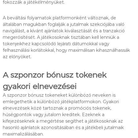
fokozzák a játékélményüket.
A beváltási folyamatok platformonként változnak, de
általában magukban foglalják a jutalmak szekciójába való
navigálást, a kívánt ajánlatok kiválasztását és a tranzakció
megerősítését. A játékosoknak tisztában kell lenniük a
tokenjeikhez kapcsolódó lejárati dátumokkal vagy
felhasználási korlátokkal, hogy maximálisan kihasználhassák
az előnyöket.
A szponzor bónusz tokenek
gyakori elnevezései
A szponzor bónusz tokeneket különböző neveken is
emlegethetik a különböző játékplatformokon. Gyakori
elnevezések közé tartoznak a promóciós tokenek,
hűségpontok vagy jutalom kreditek. Ezeknek a
kifejezéseknek a megértése segíthet a játékosoknak az
hasonló ajánlatok azonosításában és a játékbeli jutalmaik
maximalizálásában.