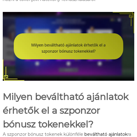
Milyen beváltható ajánlatok
érhetők el a szponzor
bónusz tokenekkel?
A szponzor bónusz tokenek különféle
beváltható ajánlatok
ra