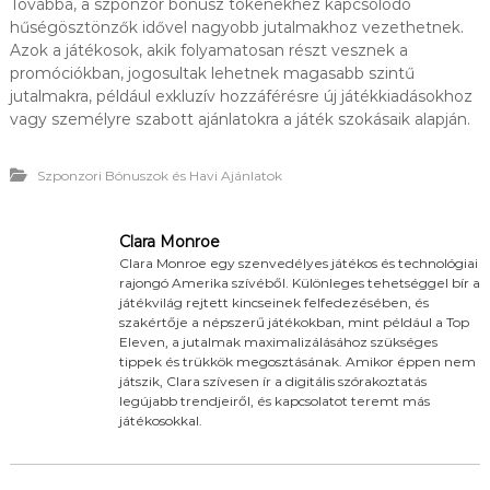
Továbbá, a szponzor bónusz tokenekhez kapcsolódó
hűségösztönzők idővel nagyobb jutalmakhoz vezethetnek.
Azok a játékosok, akik folyamatosan részt vesznek a
promóciókban, jogosultak lehetnek magasabb szintű
jutalmakra, például exkluzív hozzáférésre új játékkiadásokhoz
vagy személyre szabott ajánlatokra a játék szokásaik alapján.
Szponzori Bónuszok és Havi Ajánlatok
Clara Monroe
Clara Monroe egy szenvedélyes játékos és technológiai
rajongó Amerika szívéből. Különleges tehetséggel bír a
játékvilág rejtett kincseinek felfedezésében, és
szakértője a népszerű játékokban, mint például a Top
Eleven, a jutalmak maximalizálásához szükséges
tippek és trükkök megosztásának. Amikor éppen nem
játszik, Clara szívesen ír a digitális szórakoztatás
legújabb trendjeiről, és kapcsolatot teremt más
játékosokkal.