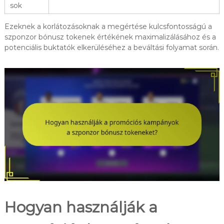
sok
Ezeknek a korlátozásoknak a megértése kulcsfontosságú a
szponzor bónusz tokenek értékének maximalizálásához és a
potenciális buktatók elkerüléséhez a beváltási folyamat során.
Hogyan használják a