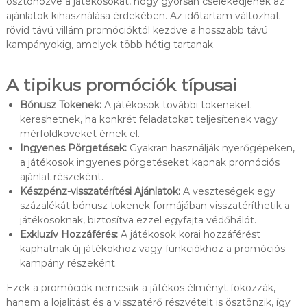
ösztönözve a játékosokat, hogy gyorsan cselekedjenek az
ajánlatok kihasználása érdekében. Az időtartam változhat
rövid távú villám promócióktól kezdve a hosszabb távú
kampányokig, amelyek több hétig tartanak.
A tipikus promóciók típusai
Bónusz Tokenek:
A játékosok további tokeneket
kereshetnek, ha konkrét feladatokat teljesítenek vagy
mérföldköveket érnek el.
Ingyenes Pörgetések:
Gyakran használják nyerőgépeken,
a játékosok ingyenes pörgetéseket kapnak promóciós
ajánlat részeként.
Készpénz-visszatérítési Ajánlatok:
A veszteségek egy
százalékát bónusz tokenek formájában visszatéríthetik a
játékosoknak, biztosítva ezzel egyfajta védőhálót.
Exkluzív Hozzáférés:
A játékosok korai hozzáférést
kaphatnak új játékokhoz vagy funkciókhoz a promóciós
kampány részeként.
Ezek a promóciók nemcsak a játékos élményt fokozzák,
hanem a lojalitást és a visszatérő részvételt is ösztönzik, így