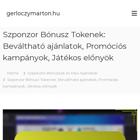
S
k
gerloczymarton.hu
i
p
t
Szponzor Bónusz Tokenek:
o
c
Beváltható ajánlatok, Promóciós
o
n
kampányok, Játékos előnyök
t
e
Home
Szponzori Bónuszok és Havi Ajánlatok
n
Szponzor Bónusz Tokenek: Beváltható ajánlatok, Promóciós
t
kampányok, Játékos előnyök