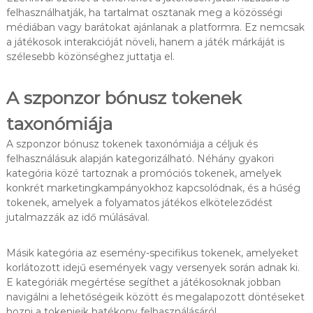
felhasználhatják, ha tartalmat osztanak meg a közösségi
médiában vagy barátokat ajánlanak a platformra. Ez nemcsak
a játékosok interakcióját növeli, hanem a játék márkáját is
szélesebb közönséghez juttatja el.
A szponzor bónusz tokenek
taxonómiája
A szponzor bónusz tokenek taxonómiája a céljuk és
felhasználásuk alapján kategorizálható. Néhány gyakori
kategória közé tartoznak a promóciós tokenek, amelyek
konkrét marketingkampányokhoz kapcsolódnak, és a hűség
tokenek, amelyek a folyamatos játékos elköteleződést
jutalmazzák az idő múlásával.
Másik kategória az esemény-specifikus tokenek, amelyeket
korlátozott idejű események vagy versenyek során adnak ki.
E kategóriák megértése segíthet a játékosoknak jobban
navigálni a lehetőségeik között és megalapozott döntéseket
hozni a tokenjeik hatékony felhasználásáról.