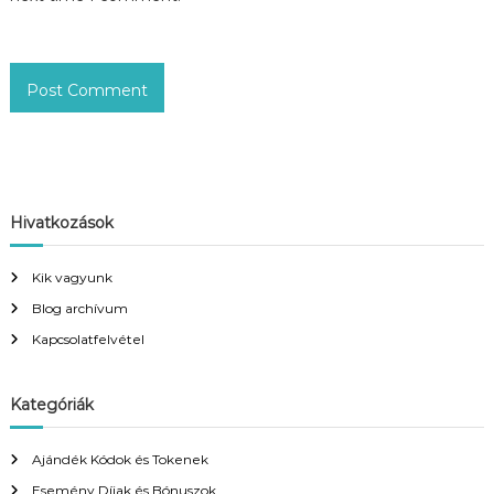
Hivatkozások
Kik vagyunk
Blog archívum
Kapcsolatfelvétel
Kategóriák
Ajándék Kódok és Tokenek
Esemény Díjak és Bónuszok