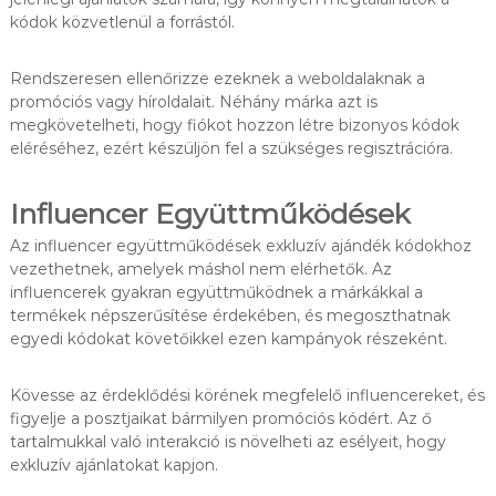
kódok közvetlenül a forrástól.
Rendszeresen ellenőrizze ezeknek a weboldalaknak a
promóciós vagy híroldalait. Néhány márka azt is
megkövetelheti, hogy fiókot hozzon létre bizonyos kódok
eléréséhez, ezért készüljön fel a szükséges regisztrációra.
Influencer Együttműködések
Az influencer együttműködések exkluzív ajándék kódokhoz
vezethetnek, amelyek máshol nem elérhetők. Az
influencerek gyakran együttműködnek a márkákkal a
termékek népszerűsítése érdekében, és megoszthatnak
egyedi kódokat követőikkel ezen kampányok részeként.
Kövesse az érdeklődési körének megfelelő influencereket, és
figyelje a posztjaikat bármilyen promóciós kódért. Az ő
tartalmukkal való interakció is növelheti az esélyeit, hogy
exkluzív ajánlatokat kapjon.