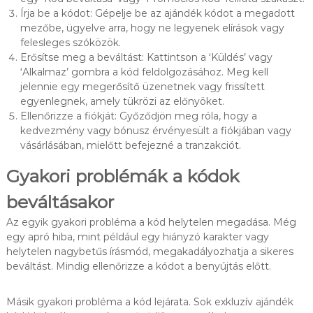
Írja be a kódot: Gépelje be az ajándék kódot a megadott
mezőbe, ügyelve arra, hogy ne legyenek elírások vagy
felesleges szóközök.
Erősítse meg a beváltást: Kattintson a ‘Küldés’ vagy
‘Alkalmaz’ gombra a kód feldolgozásához. Meg kell
jelennie egy megerősítő üzenetnek vagy frissített
egyenlegnek, amely tükrözi az előnyöket.
Ellenőrizze a fiókját: Győződjön meg róla, hogy a
kedvezmény vagy bónusz érvényesült a fiókjában vagy
vásárlásában, mielőtt befejezné a tranzakciót.
Gyakori problémák a kódok
beváltásakor
Az egyik gyakori probléma a kód helytelen megadása. Még
egy apró hiba, mint például egy hiányzó karakter vagy
helytelen nagybetűs írásmód, megakadályozhatja a sikeres
beváltást. Mindig ellenőrizze a kódot a benyújtás előtt.
Másik gyakori probléma a kód lejárata. Sok exkluzív ajándék