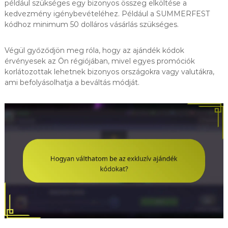
például szükséges egy bizonyos összeg elköltése a
kedvezmény igénybevételéhez. Például a SUMMERFEST
kódhoz minimum 50 dolláros vásárlás szükséges.
Végül győződjön meg róla, hogy az ajándék kódok
érvényesek az Ön régiójában, mivel egyes promóciók
korlátozottak lehetnek bizonyos országokra vagy valutákra,
ami befolyásolhatja a beváltás módját.