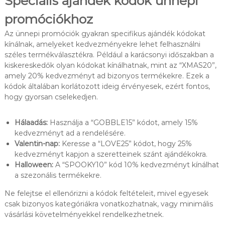
Speciális ajándék kódok ünnepi
promóciókhoz
Az ünnepi promóciók gyakran specifikus ajándék kódokat
kínálnak, amelyeket kedvezményekre lehet felhasználni
széles termékválasztékra. Például a karácsonyi időszakban a
kiskereskedők olyan kódokat kínálhatnak, mint az “XMAS20”,
amely 20% kedvezményt ad bizonyos termékekre. Ezek a
kódok általában korlátozott ideig érvényesek, ezért fontos,
hogy gyorsan cselekedjen.
Hálaadás:
Használja a “GOBBLE15” kódot, amely 15%
kedvezményt ad a rendelésére.
Valentin-nap:
Keresse a “LOVE25” kódot, hogy 25%
kedvezményt kapjon a szeretteinek szánt ajándékokra.
Halloween:
A “SPOOKY10” kód 10% kedvezményt kínálhat
a szezonális termékekre.
Ne felejtse el ellenőrizni a kódok feltételeit, mivel egyesek
csak bizonyos kategóriákra vonatkozhatnak, vagy minimális
vásárlási követelményekkel rendelkezhetnek.