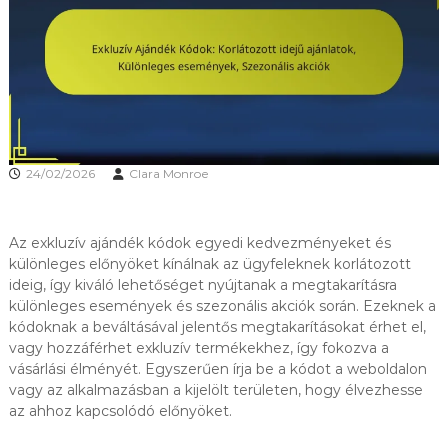
24/02/2026
Clara Monroe
Az exkluzív ajándék kódok egyedi kedvezményeket és
különleges előnyöket kínálnak az ügyfeleknek korlátozott
ideig, így kiváló lehetőséget nyújtanak a megtakarításra
különleges események és szezonális akciók során. Ezeknek a
kódoknak a beváltásával jelentős megtakarításokat érhet el,
vagy hozzáférhet exkluzív termékekhez, így fokozva a
vásárlási élményét. Egyszerűen írja be a kódot a weboldalon
vagy az alkalmazásban a kijelölt területen, hogy élvezhesse
az ahhoz kapcsolódó előnyöket.