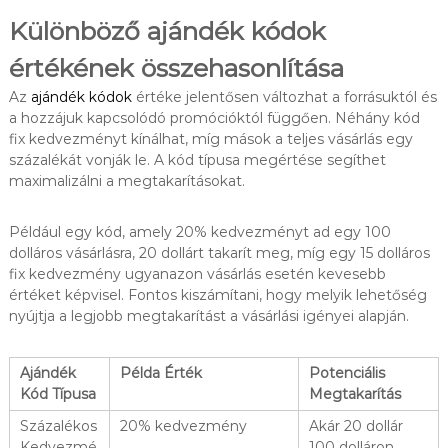
Különböző ajándék kódok
értékének összehasonlítása
Az
ajándék kódok
értéke jelentősen változhat a forrásuktól és
a hozzájuk kapcsolódó promócióktól függően. Néhány kód
fix kedvezményt kínálhat, míg mások a teljes vásárlás egy
százalékát vonják le. A kód típusa megértése segíthet
maximalizálni a megtakarításokat.
Például egy kód, amely 20% kedvezményt ad egy 100
dolláros vásárlásra, 20 dollárt takarít meg, míg egy 15 dolláros
fix kedvezmény ugyanazon vásárlás esetén kevesebb
értéket képvisel. Fontos kiszámítani, hogy melyik lehetőség
nyújtja a legjobb megtakarítást a vásárlási igényei alapján.
Ajándék
Példa Érték
Potenciális
Kód Típusa
Megtakarítás
Százalékos
20% kedvezmény
Akár 20 dollár
Kedvezmé
100 dolláron