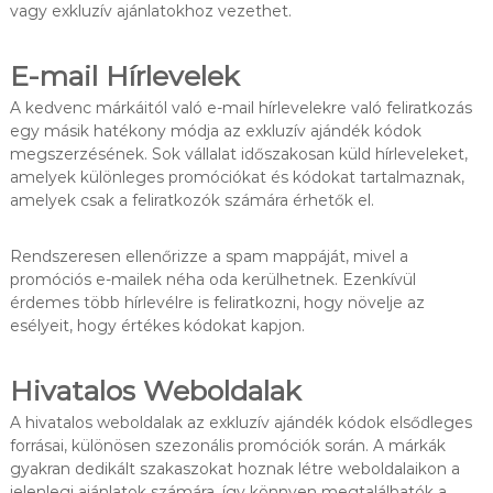
vagy exkluzív ajánlatokhoz vezethet.
E-mail Hírlevelek
A kedvenc márkáitól való e-mail hírlevelekre való feliratkozás
egy másik hatékony módja az exkluzív ajándék kódok
megszerzésének. Sok vállalat időszakosan küld hírleveleket,
amelyek különleges promóciókat és kódokat tartalmaznak,
amelyek csak a feliratkozók számára érhetők el.
Rendszeresen ellenőrizze a spam mappáját, mivel a
promóciós e-mailek néha oda kerülhetnek. Ezenkívül
érdemes több hírlevélre is feliratkozni, hogy növelje az
esélyeit, hogy értékes kódokat kapjon.
Hivatalos Weboldalak
A hivatalos weboldalak az exkluzív ajándék kódok elsődleges
forrásai, különösen szezonális promóciók során. A márkák
gyakran dedikált szakaszokat hoznak létre weboldalaikon a
jelenlegi ajánlatok számára, így könnyen megtalálhatók a