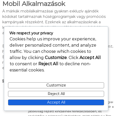
Mobil Alkalmazások
A márkák mobilalkalmazásai gyakran exkluzív ajándék
kódokat tartalmaznak hűségprogramjaik vagy promóciós
kampányaik részeként. Ezeknek az alkalmazásoknak a
letöltésével és használatával hozzáférhet olyan kódokhoz,
amelyek más csatornákon nem elérhetők.
We respect your privacy
Cookies help us improve your experience,
deliver personalized content, and analyze
Engedélyezze az értesítéseket ezekhez az alkalmazásokhoz,
traffic. You can choose which cookies to
hogy értesítéseket kapjon az új promóciókról és kódokról.
Ezenkívül egyes alkalmazások jutalmakat is kínálhatnak a
allow by clicking
Customize
. Click
Accept All
rendszeres használatért, tovább növelve az esélyeit az
to consent or
Reject All
to decline non-
exkluzív kódok megszerzésére.
essential cookies.
Ajándék Kódok és Tokenek
Customize
Reject All
Clara Monroe
Clara Monroe egy szenvedélyes játékos és technológiai
Accept All
rajongó Amerika szívéből. Különleges tehetséggel bír a
játékvilág rejtett kincseinek felfedezésében, és
szakértője a népszerű játékokban, mint például a Top