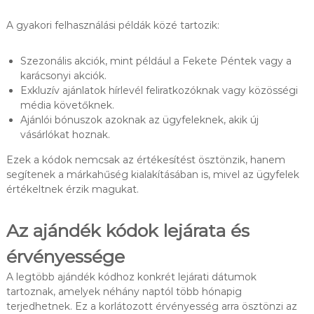
A gyakori felhasználási példák közé tartozik:
Szezonális akciók, mint például a Fekete Péntek vagy a
karácsonyi akciók.
Exkluzív ajánlatok hírlevél feliratkozóknak vagy közösségi
média követőknek.
Ajánlói bónuszok azoknak az ügyfeleknek, akik új
vásárlókat hoznak.
Ezek a kódok nemcsak az értékesítést ösztönzik, hanem
segítenek a márkahűség kialakításában is, mivel az ügyfelek
értékeltnek érzik magukat.
Az ajándék kódok lejárata és
érvényessége
A legtöbb ajándék kódhoz konkrét lejárati dátumok
tartoznak, amelyek néhány naptól több hónapig
terjedhetnek. Ez a korlátozott érvényesség arra ösztönzi az