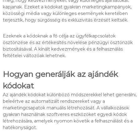
meg, hogy kedvezményeket vagy különleges ajánlatokat
kapjanak. Ezeket a kódokat gyakran marketingkampányok,
közösségi média vagy különleges események keretében
terjesztik, hogy sürgősség és exkluzivitás érzését keltsék.
Ezeknek a kódoknak a fő célja az ügyfélkapcsolatok
ösztönzése és az értékesítés növelése pénzügyi ösztönzők
biztosításával. A kínált kedvezmények és a felhasználás
feltételei változóak lehetnek.
Hogyan generálják az ajándék
kódokat
Az ajándék kódokat különböző módszerekkel lehet generálni,
beleértve az automatizált rendszereket vagy a
marketingcsapatok manuális létrehozását. A vállalkozások
gyakran használnak szoftveres eszközöket egyedi kódok
létrehozására, amelyek nyomon követik a felhasználást és a
hatékonyságot.