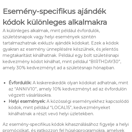
Esemény-specifikus ajándék
kódok különleges alkalmakra
A különleges alkalmak, mint például évfordulók,
születésnapok vagy helyi események szintén
tartalmazhatnak exkluzív ajándék kódokat. Ezek a kódok
gyakran az esemény ünneplésére készülnek, és jelentős
megtakarítást kínálhatnak. Például egy bolt születésnapi
kedvezmény kódot kínálhat, mint például “BIRTHDAY30”,
amely 30% kedvezményt ad a születésnapi hónapban.
Évfordulók:
A kiskereskedők olyan kódokat adhatnak, mint
az “ANNIV10”, amely 10% kedvezményt ad az évfordulón
végzett vásárlásokra.
Helyi események:
A közösségi eseményekhez kapcsolódó
kódok, mint például “LOCAL15”, kedvezményeket
kínálhatnak a részt vevő helyi üzletekben.
Az esemény-specifikus kódok kihasználásához figyelje a helyi
promóciókat, és iratkozzon fel hűségprogramokra, amelyek