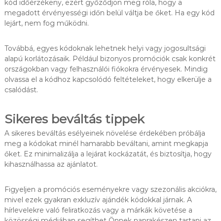
kód időérzékeny, ezért győződjön meg róla, hogy a
megadott érvényességi időn belül váltja be őket. Ha egy kód
lejárt, nem fog működni.
Továbbá, egyes kódoknak lehetnek helyi vagy jogosultsági
alapú korlátozásaik. Például bizonyos promóciók csak konkrét
országokban vagy felhasználói fiókokra érvényesek. Mindig
olvassa el a kódhoz kapcsolódó feltételeket, hogy elkerülje a
csalódást.
Sikeres beváltás tippek
A sikeres beváltás esélyeinek növelése érdekében próbálja
meg a kódokat minél hamarabb beváltani, amint megkapja
őket. Ez minimalizálja a lejárat kockázatát, és biztosítja, hogy
kihasználhassa az ajánlatot.
Figyeljen a promóciós eseményekre vagy szezonális akciókra,
mivel ezek gyakran exkluzív ajándék kódokkal járnak. A
hírlevelekre való feliratkozás vagy a márkák követése a
közösségi médiában segíthet Önnek naprakészen tartani az