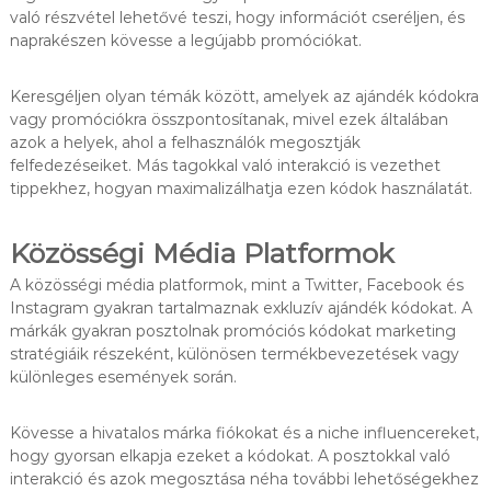
való részvétel lehetővé teszi, hogy információt cseréljen, és
naprakészen kövesse a legújabb promóciókat.
Keresgéljen olyan témák között, amelyek az ajándék kódokra
vagy promóciókra összpontosítanak, mivel ezek általában
azok a helyek, ahol a felhasználók megosztják
felfedezéseiket. Más tagokkal való interakció is vezethet
tippekhez, hogyan maximalizálhatja ezen kódok használatát.
Közösségi Média Platformok
A közösségi média platformok, mint a Twitter, Facebook és
Instagram gyakran tartalmaznak exkluzív ajándék kódokat. A
márkák gyakran posztolnak promóciós kódokat marketing
stratégiáik részeként, különösen termékbevezetések vagy
különleges események során.
Kövesse a hivatalos márka fiókokat és a niche influencereket,
hogy gyorsan elkapja ezeket a kódokat. A posztokkal való
interakció és azok megosztása néha további lehetőségekhez