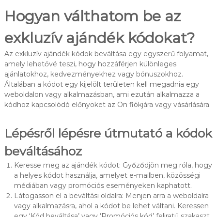
Hogyan válthatom be az
exkluzív ajándék kódokat?
Az exkluzív ajándék kódok beváltása egy egyszerű folyamat,
amely lehetővé teszi, hogy hozzáférjen különleges
ajánlatokhoz, kedvezményekhez vagy bónuszokhoz.
Általában a kódot egy kijelölt területen kell megadnia egy
weboldalon vagy alkalmazásban, ami ezután alkalmazza a
kódhoz kapcsolódó előnyöket az Ön fiókjára vagy vásárlására.
Lépésről lépésre útmutató a kódok
beváltásához
Keresse meg az ajándék kódot: Győződjön meg róla, hogy
a helyes kódot használja, amelyet e-mailben, közösségi
médiában vagy promóciós eseményeken kaphatott.
Látogasson el a beváltási oldalra: Menjen arra a weboldalra
vagy alkalmazásra, ahol a kódot be lehet váltani. Keressen
egy ‘Kód beváltása’ vagy ‘Promóciós kód’ feliratú szakaszt.