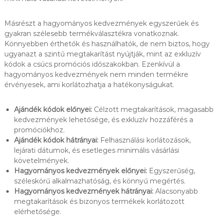
Másrészt a hagyományos kedvezmények egyszerűek és
gyakran szélesebb termékválasztékra vonatkoznak.
Könnyebben érthetők és használhatók, de nem biztos, hogy
ugyanazt a szintű megtakarítást nyújtják, mint az exkluzív
kódok a csúcs promóciós időszakokban. Ezenkívül a
hagyományos kedvezmények nem minden termékre
érvényesek, ami korlátozhatja a hatékonyságukat.
Ajándék kódok előnyei:
Célzott megtakarítások, magasabb
kedvezmények lehetősége, és exkluzív hozzáférés a
promóciókhoz.
Ajándék kódok hátrányai:
Felhasználási korlátozások,
lejárati dátumok, és esetleges minimális vásárlási
követelmények.
Hagyományos kedvezmények előnyei:
Egyszerűség,
széleskörű alkalmazhatóság, és könnyű megértés.
Hagyományos kedvezmények hátrányai:
Alacsonyabb
megtakarítások és bizonyos termékek korlátozott
elérhetősége.