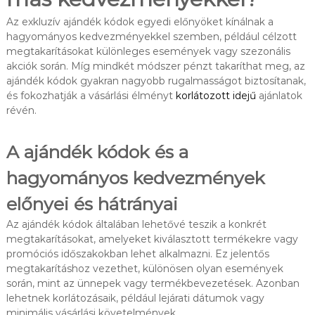
Az exkluzív ajándék kódok egyedi előnyöket kínálnak a
hagyományos kedvezményekkel szemben, például célzott
megtakarításokat különleges események vagy szezonális
akciók során. Míg mindkét módszer pénzt takaríthat meg, az
ajándék kódok gyakran nagyobb rugalmasságot biztosítanak,
és fokozhatják a vásárlási élményt
korlátozott idejű
ajánlatok
révén.
A ajándék kódok és a
hagyományos kedvezmények
előnyei és hátrányai
Az ajándék kódok általában lehetővé teszik a konkrét
megtakarításokat, amelyeket kiválasztott termékekre vagy
promóciós időszakokban lehet alkalmazni. Ez jelentős
megtakarításhoz vezethet, különösen olyan események
során, mint az ünnepek vagy termékbevezetések. Azonban
lehetnek korlátozásaik, például lejárati dátumok vagy
minimális vásárlási követelmények.