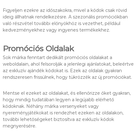
Figyeljen ezekre az időszakokra, mivel a kódok csak rövid
ideig állhatnak rendelkezésre. A szezonális promóciókban
való részvétel további előnyökhöz is vezethet, például
kedvezményekhez vagy ingyenes termékekhez.
Promóciós Oldalak
Sok márka fenntart dedikált promóciós oldalakat a
weboldalain, ahol felsorolják a jelenlegi ajánlatokat, beleértve
az exkluzív ajándék kódokat is. Ezek az oldalak gyakran
rendszeresen frissülnek, hogy tükrözzék az új promóciókat.
Mentse el ezeket az oldalakat, és ellenőrizze őket gyakran,
hogy mindig tudatában legyen a legújabb elérhető
kódoknak. Néhány márka versenyeket vagy
nyereményjátékokat is rendezhet ezeken az oldalakon,
további lehetőségeket biztosítva az exkluzív kódok
megnyerésére.