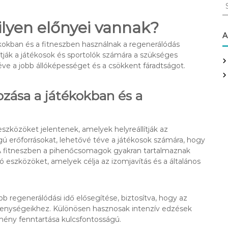
S
e
lyen előnyei vannak?
a
r
A
okban és a fitneszben használnak a regenerálódás
c
sítják a játékosok és sportolók számára a szükséges
h
ve a jobb állóképességet és a csökkent fáradtságot.
f
o
r
ása a játékokban és a
:
zközöket jelentenek, amelyek helyreállítják az
ú erőforrásokat, lehetővé téve a játékosok számára, hogy
 A fitneszben a pihenőcsomagok gyakran tartalmaznak
ító eszközöket, amelyek célja az izomjavítás és a általános
 regenerálódási idő elősegítése, biztosítva, hogy az
ékenységeikhez. Különösen hasznosak intenzív edzések
mény fenntartása kulcsfontosságú.