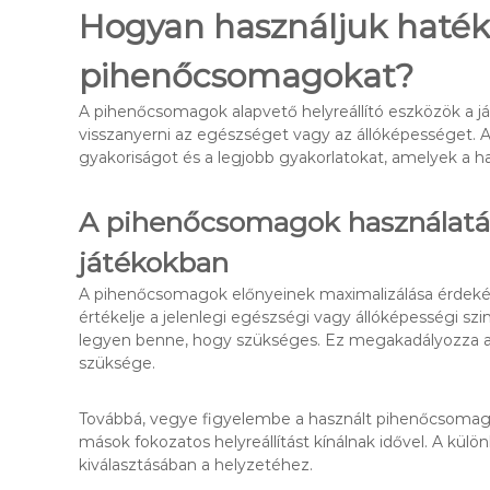
Hogyan használjuk haté
pihenőcsomagokat?
A pihenőcsomagok alapvető helyreállító eszközök a j
visszanyerni az egészséget vagy az állóképességet. A
gyakoriságot és a legjobb gyakorlatokat, amelyek a h
A pihenőcsomagok használatán
játékokban
A pihenőcsomagok előnyeinek maximalizálása érdekében
értékelje a jelenlegi egészségi vagy állóképességi sz
legyen benne, hogy szükséges. Ez megakadályozza az 
szüksége.
Továbbá, vegye figyelembe a használt pihenőcsomag 
mások fokozatos helyreállítást kínálnak idővel. A kü
kiválasztásában a helyzetéhez.