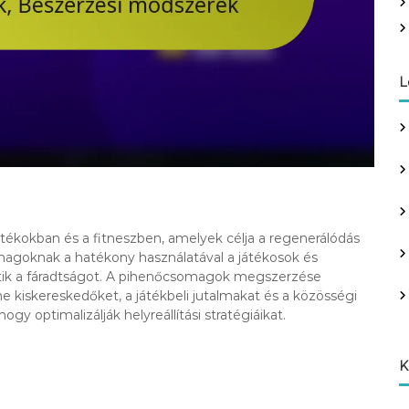
L
tékokban és a fitneszben, amelyek célja a regenerálódás
omagoknak a hatékony használatával a játékosok és
etik a fáradtságot. A pihenőcsomagok megszerzése
e kiskereskedőket, a játékbeli jutalmakat és a közösségi
y optimalizálják helyreállítási stratégiáikat.
K