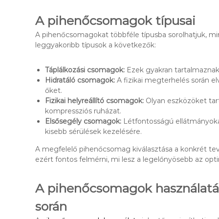
A pihenőcsomagok típusai
A pihenőcsomagokat többféle típusba sorolhatjuk, min
leggyakoribb típusok a következők:
Táplálkozási csomagok:
Ezek gyakran tartalmaznak f
Hidratáló csomagok:
A fizikai megterhelés során el
őket.
Fizikai helyreállító csomagok:
Olyan eszközöket tar
kompressziós ruházat.
Elsősegély csomagok:
Létfontosságú ellátmányokat
kisebb sérülések kezelésére.
A megfelelő pihenőcsomag kiválasztása a konkrét tevé
ezért fontos felmérni, mi lesz a legelőnyösebb az op
A pihenőcsomagok használatán
során