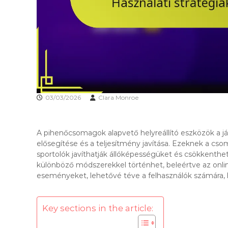
03/03/2026
Clara Monroe
A pihenőcsomagok alapvető helyreállító eszközök a já
elősegítése és a teljesítmény javítása. Ezeknek a cs
sportolók javíthatják állóképességüket és csökkenth
különböző módszerekkel történhet, beleértve az onlin
eseményeket, lehetővé téve a felhasználók számára, hog
Key sections in the article: