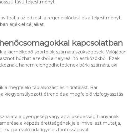
hosszú távú teljesítményt.
víthatja az edzést, a regenerálódást és a teljesítményt,
 érjék el céljaikat.
 pihenőcsomagokkal kapcsolatban
ak a kiemelkedő sportolók számára szükségesek. Valójában
hasznot húzhat ezekből a helyreállító eszközökből. Ezek
tkoznak, hanem elengedhetetlenek bárki számára, aki
a megfelelő táplálkozást és hidratálást. Bár
 a kiegyensúlyozott étrend és a megfelelő vízfogyasztás
sználata a gyengeség vagy az állóképesség hiányának
ismerése a képzés érettségének jele, mivel azt mutatja,
át magára való odafigyelés fontosságával.