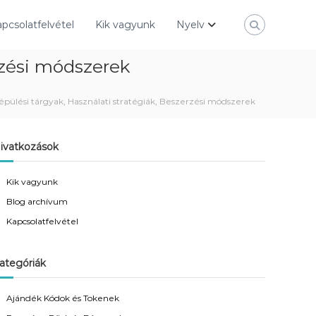
pcsolatfelvétel
Kik vagyunk
Nyelv
rzési módszerek
pülési tárgyak, Használati stratégiák, Beszerzési módszerek
ivatkozások
Kik vagyunk
Blog archívum
Kapcsolatfelvétel
ategóriák
Ajándék Kódok és Tokenek