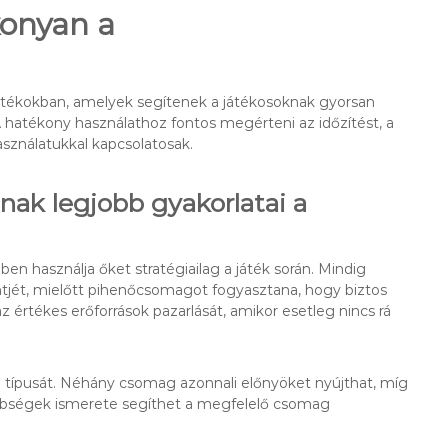
konyan a
átékokban, amelyek segítenek a játékosoknak gyorsan
 hatékony használathoz fontos megérteni az időzítést, a
asználatukkal kapcsolatosak.
ak legjobb gyakorlatai a
 használja őket stratégiailag a játék során. Mindig
intjét, mielőtt pihenőcsomagot fogyasztana, hogy biztos
értékes erőforrások pazarlását, amikor esetleg nincs rá
típusát. Néhány csomag azonnali előnyöket nyújthat, míg
lönbségek ismerete segíthet a megfelelő csomag