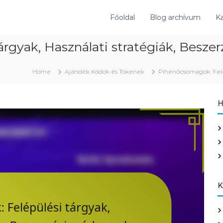
Főoldal
Blog archívum
Ka
rgyak, Használati stratégiák, Besze
Home
Ajándék Kódok és Tokenek
Pihenőcsomagok: Felé
H
K