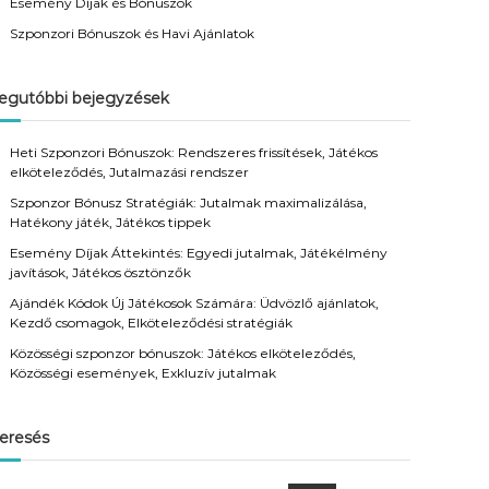
Esemény Díjak és Bónuszok
Szponzori Bónuszok és Havi Ajánlatok
egutóbbi bejegyzések
Heti Szponzori Bónuszok: Rendszeres frissítések, Játékos
elköteleződés, Jutalmazási rendszer
Szponzor Bónusz Stratégiák: Jutalmak maximalizálása,
Hatékony játék, Játékos tippek
Esemény Díjak Áttekintés: Egyedi jutalmak, Játékélmény
javítások, Játékos ösztönzők
Ajándék Kódok Új Játékosok Számára: Üdvözlő ajánlatok,
Kezdő csomagok, Elköteleződési stratégiák
Közösségi szponzor bónuszok: Játékos elköteleződés,
Közösségi események, Exkluzív jutalmak
eresés