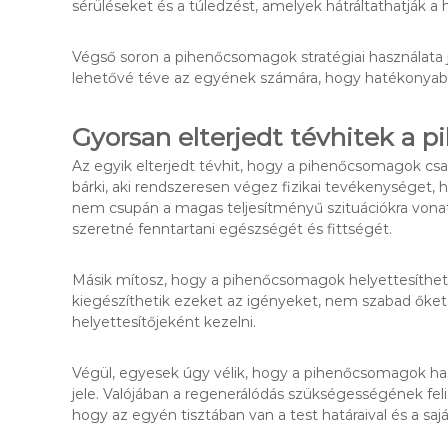
sérüléseket és a túledzést, amelyek hátráltathatják a 
Végső soron a pihenőcsomagok stratégiai használata ja
lehetővé téve az egyének számára, hogy hatékonyabban
Gyorsan elterjedt tévhitek a
Az egyik elterjedt tévhit, hogy a pihenőcsomagok cs
bárki, aki rendszeresen végez fizikai tevékenységet, 
nem csupán a magas teljesítményű szituációkra vona
szeretné fenntartani egészségét és fittségét.
Másik mítosz, hogy a pihenőcsomagok helyettesíthetik 
kiegészíthetik ezeket az igényeket, nem szabad őket
helyettesítőjeként kezelni.
Végül, egyesek úgy vélik, hogy a pihenőcsomagok ha
jele. Valójában a regenerálódás szükségességének fel
hogy az egyén tisztában van a test határaival és a saj