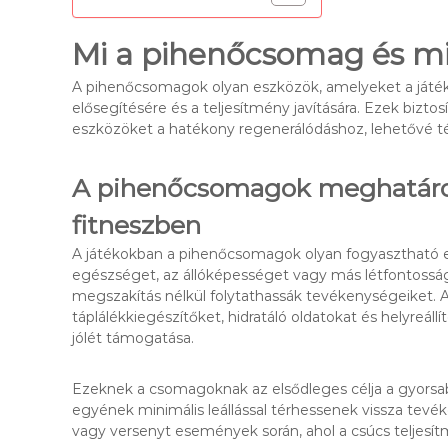
Mi a pihenőcsomag és mi
A pihenőcsomagok olyan eszközök, amelyeket a játék
elősegítésére és a teljesítmény javítására. Ezek bizto
eszközöket a hatékony regenerálódáshoz, lehetővé té
A pihenőcsomagok meghatároz
fitneszben
A játékokban a pihenőcsomagok olyan fogyasztható es
egészséget, az állóképességet vagy más létfontosság
megszakítás nélkül folytathassák tevékenységeiket.
táplálékkiegészítőket, hidratáló oldatokat és helyreáll
jólét támogatása.
Ezeknek a csomagoknak az elsődleges célja a gyorsabb
egyének minimális leállással térhessenek vissza tev
vagy versenyt események során, ahol a csúcs teljesít