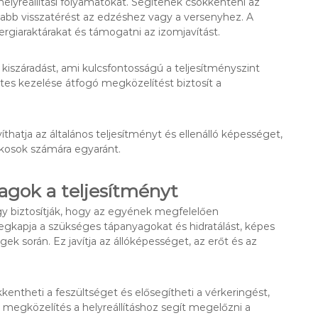
 helyreállítási folyamatokat. Segítenek csökkenteni az
sabb visszatérést az edzéshez vagy a versenyhez. A
rgiaraktárakat és támogatni az izomjavítást.
iszáradást, ami kulcsfontosságú a teljesítményszint
ttes kezelése átfogó megközelítést biztosít a
hatja az általános teljesítményt és ellenálló képességet,
ékosok számára egyaránt.
agok a teljesítményt
ogy biztosítják, hogy az egyének megfelelően
egkapja a szükséges tápanyagokat és hidratálást, képes
k során. Ez javítja az állóképességet, az erőt és az
kkentheti a feszültséget és elősegítheti a vérkeringést,
megközelítés a helyreállításhoz segít megelőzni a