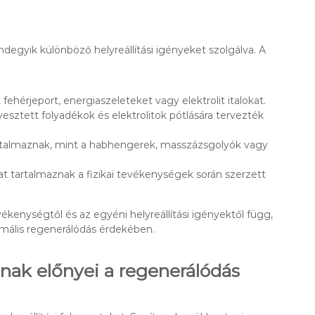
degyik különböző helyreállítási igényeket szolgálva. A
ehérjeport, energiaszeleteket vagy elektrolit italokat.
vesztett folyadékok és elektrolitok pótlására tervezték
talmaznak, mint a habhengerek, masszázsgolyók vagy
 tartalmaznak a fizikai tevékenységek során szerzett
kenységtől és az egyéni helyreállítási igényektől függ,
timális regenerálódás érdekében.
ak előnyei a regenerálódás