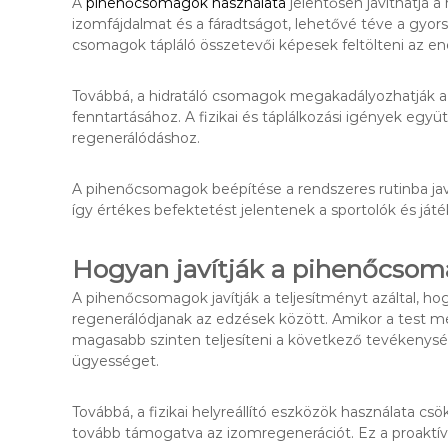
A
pihenőcsomagok használata
jelentősen javíthatja a
izomfájdalmat és a fáradtságot, lehetővé téve a gyor
csomagok tápláló összetevői képesek feltölteni az ene
Továbbá, a hidratáló csomagok megakadályozhatják a k
fenntartásához. A fizikai és táplálkozási igények együ
regenerálódáshoz.
A pihenőcsomagok beépítése a rendszeres rutinba javít
így értékes befektetést jelentenek a sportolók és ját
Hogyan javítják a pihenőcsom
A pihenőcsomagok javítják a teljesítményt azáltal, h
regenerálódjanak az edzések között. Amikor a test m
magasabb szinten teljesíteni a következő tevékenysége
ügyességet.
Továbbá, a fizikai helyreállító eszközök használata csö
tovább támogatva az izomregenerációt. Ez a proaktív 