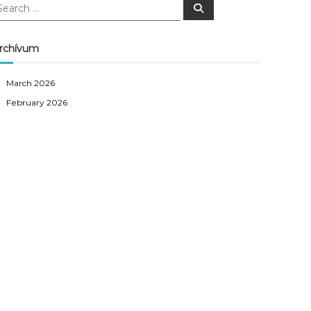
S
e
a
r
c
rchívum
h
March 2026
February 2026