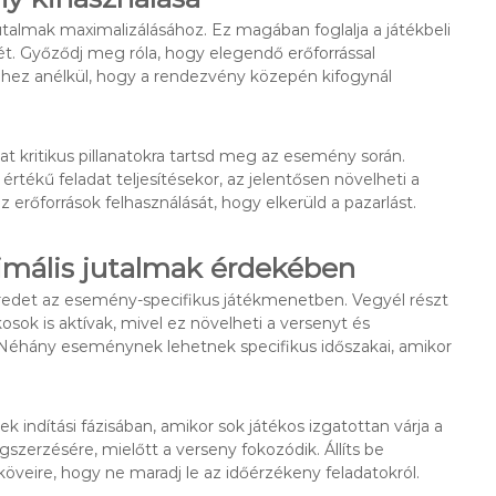
utalmak maximalizálásához. Ez magában foglalja a játékbeli
sét. Győződj meg róla, hogy elegendő erőforrással
lhez anélkül, hogy a rendezvény közepén kifogynál
 kritikus pillanatokra tartsd meg az esemény során.
rtékű feladat teljesítésekor, az jelentősen növelheti a
z erőforrások felhasználását, hogy elkerüld a pazarlást.
imális jutalmak érdekében
keredet az esemény-specifikus játékmenetben. Vegyél részt
ok is aktívak, mivel ez növelheti a versenyt és
Néhány eseménynek lehetnek specifikus időszakai, amikor
indítási fázisában, amikor sok játékos izgatottan várja a
zerzésére, mielőtt a verseny fokozódik. Állíts be
eire, hogy ne maradj le az időérzékeny feladatokról.