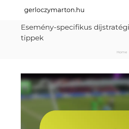
S
k
gerloczymarton.hu
i
p
Esemény-specifikus díjstratég
t
o
tippek
c
o
n
Home
t
e
n
t