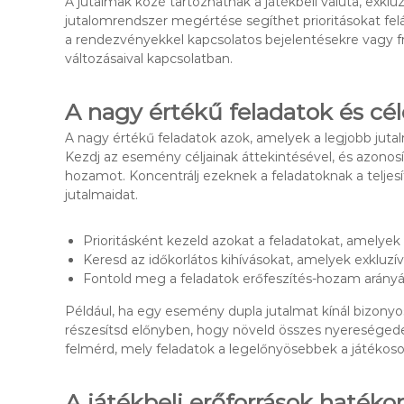
A jutalmak közé tartozhatnak a játékbeli valuta, exklu
jutalomrendszer megértése segíthet prioritásokat felá
a rendezvényekkel kapcsolatos bejelentésekre vagy fr
változásaival kapcsolatban.
A nagy értékű feladatok és cé
A nagy értékű feladatok azok, amelyek a legjobb jutal
Kezdj az esemény céljainak áttekintésével, és azonos
hozamot. Koncentrálj ezeknek a feladatoknak a teljes
jutalmaidat.
Prioritásként kezeld azokat a feladatokat, amelyek 
Keresd az időkorlátos kihívásokat, amelyek exkluzív
Fontold meg a feladatok erőfeszítés-hozam arányá
Például, ha egy esemény dupla jutalmat kínál bizonyos
részesítsd előnyben, hogy növeld összes nyereségede
felmérd, mely feladatok a legelőnyösebbek a játékoso
A játékbeli erőforrások hatéko