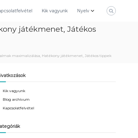
pcsolatfelvétel
Kik vagyunk
Nyelv
ékony játékmenet, Játékos
utalmak maximalizálása, Hatékony játékmenet, Játékos tippek
ivatkozások
Kik vagyunk
Blog archívum
Kapcsolatfelvétel
ategóriák