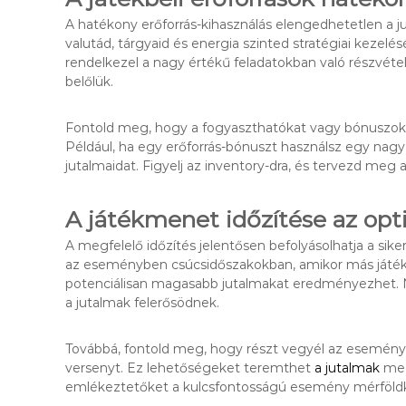
A hatékony erőforrás-kihasználás elengedhetetlen a j
valutád, tárgyaid és energia szinted stratégiai kezelé
rendelkezel a nagy értékű feladatokban való részvéte
belőlük.
Fontold meg, hogy a fogyaszthatókat vagy bónuszokat
Például, ha egy erőforrás-bónuszt használsz egy nagy é
jutalmaidat. Figyelj az inventory-dra, és tervezd meg a
A játékmenet időzítése az opt
A megfelelő időzítés jelentősen befolyásolhatja a si
az eseményben csúcsidőszakokban, amikor más játékos
potenciálisan magasabb jutalmakat eredményezhet. 
a jutalmak felerősödnek.
Továbbá, fontold meg, hogy részt vegyél az események 
versenyt. Ez lehetőségeket teremthet
a jutalmak
megs
emlékeztetőket a kulcsfontosságú esemény mérföldköv