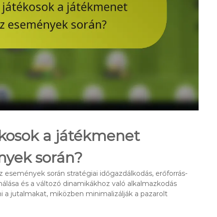
ékosok a játékmenet
nyek során?
z események során stratégiai időgazdálkodás, erőforrás-
ználása és a változó dinamikákhoz való alkalmazkodás
 a jutalmakat, miközben minimalizálják a pazarolt