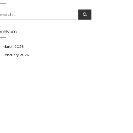
S
e
a
r
c
rchívum
h
March 2026
February 2026