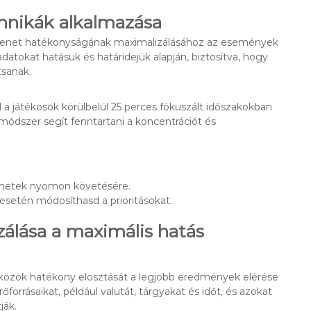
hnikák alkalmazása
kmenet hatékonyságának maximalizálásához az események
ladatokat hatásuk és határidejük alapján, biztosítva, hogy
tsanak.
a játékosok körülbelül 25 perces fókuszált időszakokban
módszer segít fenntartani a koncentrációt és
zünetek nyomon követésére.
esetén módosíthasd a prioritásokat.
izálása a maximális hatás
eszközök hatékony elosztását a legjobb eredmények elérése
forrásaikat, például valutát, tárgyakat és időt, és azokat
ják.